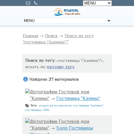
Главная
→
Поиск
→
Поиск по тегу
"гостиница \"калина\""
Поиск по тегу:
«гостиница \"калина\"»,
искать по
другому тегу
Найдено 27 материалов
Фотографии Гостевой дом
"Калина"
→
Гостиница "Калина"
отдых на иссык-куле
,
гостиница "калина"
,
Теги:
гостиница
,
2015
Фотографии Гостевой дом
"Калина"
→
Холл Гостиницы