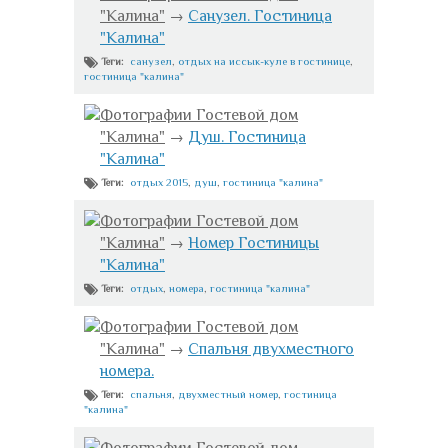
"Калина"
→
Санузел. Гостиница
"Калина"
санузел
,
отдых на иссык-куле в гостинице
,
Теги:
гостиница "калина"
Фотографии Гостевой дом
"Калина"
→
Душ. Гостиница
"Калина"
отдых 2015
,
душ
,
гостиница "калина"
Теги:
Фотографии Гостевой дом
"Калина"
→
Номер Гостиницы
"Калина"
отдых
,
номера
,
гостиница "калина"
Теги:
Фотографии Гостевой дом
"Калина"
→
Спальня двухместного
номера.
спальня
,
двухместный номер
,
гостиница
Теги:
"калина"