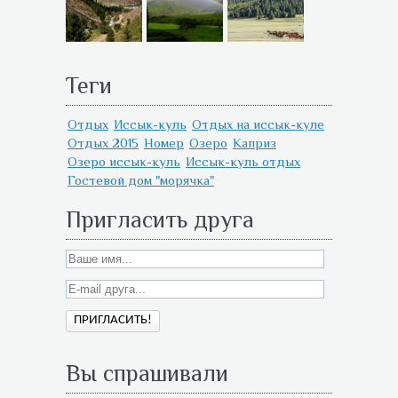
Теги
Отдых
Иссык-куль
Отдых на иссык-куле
Отдых 2015
Номер
Озеро
Каприз
Озеро иссык-куль
Иссык-куль отдых
Гостевой дом "морячка"
Пригласить друга
Вы спрашивали