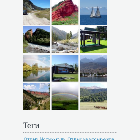
Теги
Отдых
Иссык-куль
Отдых на иссык-куле