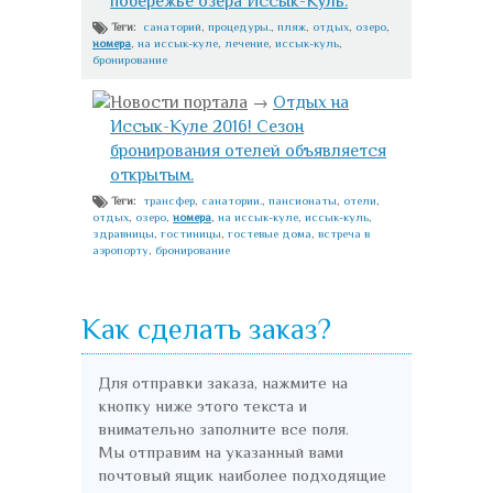
побережье озера Иссык-Куль.
санаторий
,
процедуры.
,
пляж
,
отдых
,
озеро
,
Теги:
номера
,
на иссык-куле
,
лечение
,
иссык-куль
,
бронирование
Новости портала
→
Отдых на
Иссык-Куле 2016! Сезон
бронирования отелей объявляется
открытым.
трансфер
,
санатории.
,
пансионаты
,
отели
,
Теги:
отдых
,
озеро
,
номера
,
на иссык-куле
,
иссык-куль
,
здравницы
,
гостиницы
,
гостевые дома
,
встреча в
аэропорту
,
бронирование
Как сделать заказ?
Для отправки заказа, нажмите на
кнопку ниже этого текста и
внимательно заполните все поля.
Мы отправим на указанный вами
почтовый ящик наиболее подходящие