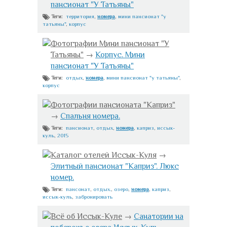
пансионат "У Татьяны"
территория
,
номера
,
мини пансионат "у
Теги:
татьяны"
,
корпус
Фотографии Мини пансионат "У
Татьяны"
→
Корпус. Мини
пансионат "У Татьяны"
отдых
,
номера
,
мини пансионат "у татьяны"
,
Теги:
корпус
Фотографии пансионата "Каприз"
→
Спальня номера.
пансионат
,
отдых
,
номера
,
каприз
,
иссык-
Теги:
куль
,
2015
Каталог отелей Иссык-Куля
→
Элитный пансионат "Каприз". Люкс
номер.
пансонат
,
отдых.
,
озеро
,
номера
,
каприз
,
Теги:
иссык-куль
,
забронировать
Всё об Иссык-Куле
→
Санатории на