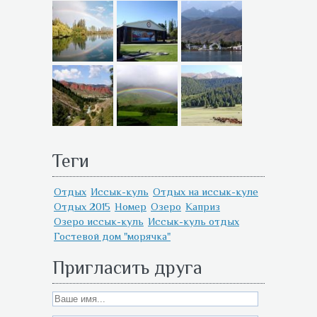
Теги
Отдых
Иссык-куль
Отдых на иссык-куле
Отдых 2015
Номер
Озеро
Каприз
Озеро иссык-куль
Иссык-куль отдых
Гостевой дом "морячка"
Пригласить друга