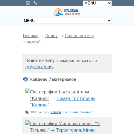
Главная
→
Поиск
→
Поиск по тегу
"номера"
Поиск по тегу:
«номера», искать по
другому тегу
Найдено 7 материалов
Фотографии Гостевой дом
"Калина"
→
Номер Гостиницы
"Калина"
отдых
,
номера
,
гостиница "калина"
Теги:
Фотографии Мини пансионат "У
Татьяны"
→
Территория. Мини