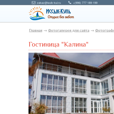
zakaz@issik-kul.ru
+(996) 777 189-199
Главная
→
Фотогалерея для сайта
→
Фотографи
Гостиница "Калина"