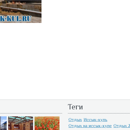
Теги
Отдых
Иссык-куль
Отдых на иссык-куле
Отдых 2