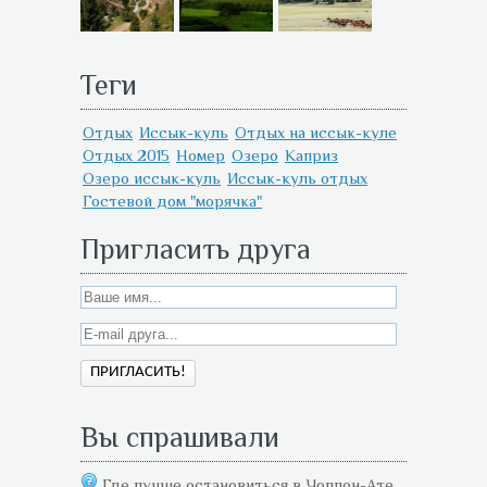
Теги
Отдых
Иссык-куль
Отдых на иссык-куле
Отдых 2015
Номер
Озеро
Каприз
Озеро иссык-куль
Иссык-куль отдых
Гостевой дом "морячка"
Пригласить друга
Вы спрашивали
Где лучше остановиться в Чолпон-Ате