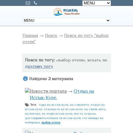
Главная
→
Поиск
→
Поиск по тегу "выбор
отеля"
Поиск по тегу:
«выбор отеля», искать по
другому тегу
Найдено 2 материала
Новости портала
→
Отдых на
Иссык-Куле.
туры на иссык-куль. на самолете
,
отдых на
Теги:
иссык-куле
,
отдохнуть на иссык-куле
,
на своем авто.
,
на поезде
,
на озере иссык-куль
,
места отдыха
,
достопримечательности иссык-куля
,
гостиницы на
побережье
,
выбор отеля