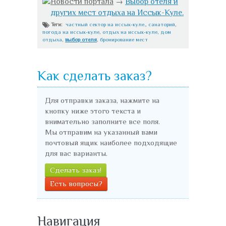
Новости портала
→
Выбор отеля и
других мест отдыха на Иссык-Куле.
частный сектор на иссык-куле.
,
санаторий
,
Теги:
погода на иссык-куле
,
отдых на иссык-куле
,
дом
отдыха
,
выбор отеля
,
бронирование мест
Как сделать заказ?
Для отправки заказа, нажмите на
кнопку ниже этого текста и
внимательно заполните все поля.
Мы отправим на указанный вами
почтовый ящик наиболее подходящие
для вас варианты.
Сделать заказ!
Есть вопросы?
Навигация