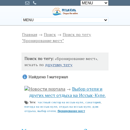
Главная
→
Поиск
→
Поиск по тегу
"бронирование мест"
Поиск по тегу:
«бронирование мест»,
искать по
другому тегу
Найдено 1 материал
Новости портала
→
Выбор отеля и
других мест отдыха на Иссык-Куле.
частный сектор на иссык-куле.
,
санаторий
,
Теги:
погода на иссык-куле
,
отдых на иссык-куле
,
дом
отдыха
,
выбор отеля
,
бронирование мест