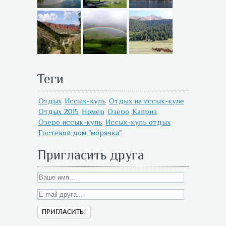
Теги
Отдых
Иссык-куль
Отдых на иссык-куле
Отдых 2015
Номер
Озеро
Каприз
Озеро иссык-куль
Иссык-куль отдых
Гостевой дом "морячка"
Пригласить друга