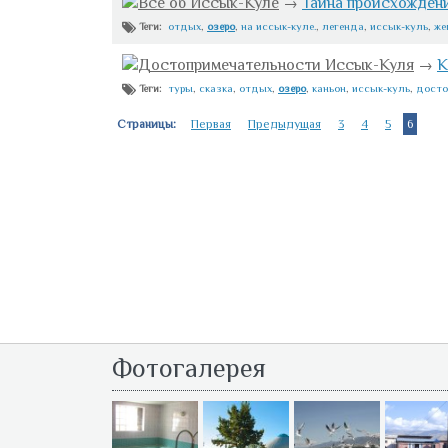
Всё об Иссык-Куле
→
Тайна происхожден
отдых
,
озеро
,
на иссык-куле.
,
легенда
,
иссык-куль
,
же
Теги:
Достопримечательности Иссык-Куля
→
К
туры
,
сказка
,
отдых
,
озеро
,
каньон
,
иссык-куль
,
досто
Теги:
Страницы:
Первая
Предыдущая
3
4
5
6
Фотогалерея