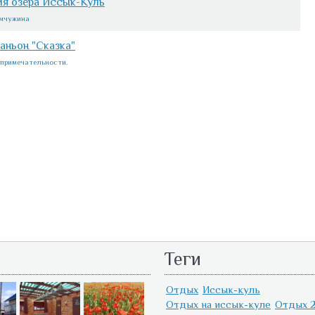
ия озера Иссык-Куль
мчужина
аньон "Сказка"
примечательности.
Теги
Отдых
Иссык-куль
Отдых на иссык-куле
Отдых 2