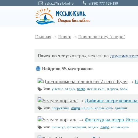
zakaz@issik-kul.ru
+(996) 777 189-199
Главная
→
Поиск
→
Поиск по тегу "озеро"
Поиск по тегу:
«озеро», искать по
другому тег
Найдено 55 материалов
Достопримечательности Иссык-Куля
→
Б
ущелье
,
отдых
,
озеро
,
иссык-куль
,
дорога
,
боом
Теги:
Услуги портала
→
Дайвинг погружения на
погружение
,
озеро
,
на дно.
,
иссык-куль
,
дайвинг
Теги:
Услуги портала
→
Фототур на озеро Иссы
фототур
,
фотографии
,
отдых.
,
озеро
,
иссык-куль
Теги: