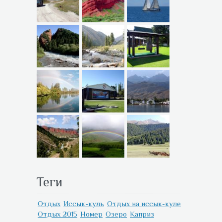
Теги
Отдых
Иссык-куль
Отдых на иссык-куле
Отдых 2015
Номер
Озеро
Каприз