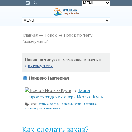
Главная
→
Поиск
→
Поиск по тегу
"жемчужина"
Поиск по тегу:
«жемчужина», искать по
другому тегу
Найдено 1 материал
Всё об Иссык-Куле
→
Тайна
происхождения озера Иссык-Куль
отдых
,
озеро
,
на иссык-куле.
,
легенда
,
Теги:
иссык-куль
,
жемчужина
Как сделать заказ?