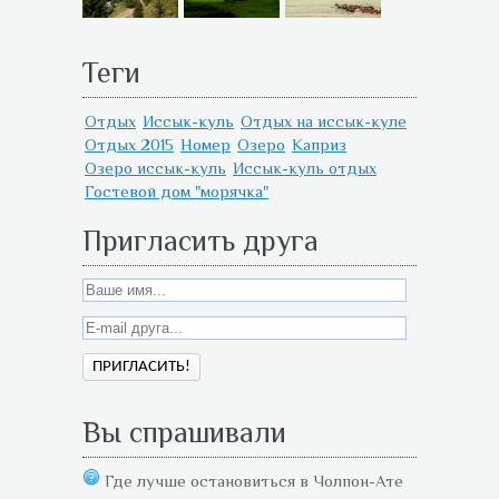
Теги
Отдых
Иссык-куль
Отдых на иссык-куле
Отдых 2015
Номер
Озеро
Каприз
Озеро иссык-куль
Иссык-куль отдых
Гостевой дом "морячка"
Пригласить друга
Вы спрашивали
Где лучше остановиться в Чолпон-Ате