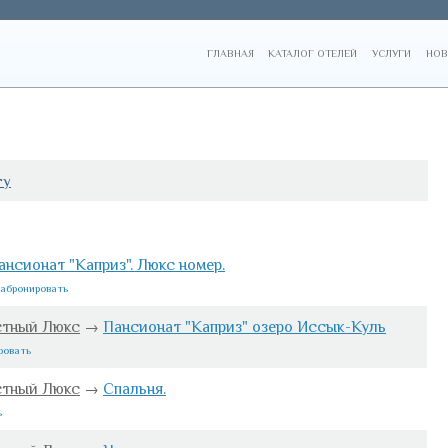
ГЛАВНАЯ
КАТАЛОГ ОТЕЛЕЙ
УСЛУГИ
НОВ
гу
нсионат "Каприз". Люкс номер.
абронировать
стный Люкс
→
Пансионат "Каприз" озеро Иссык-Куль
ровать
стный Люкс
→
Спальня.
ь