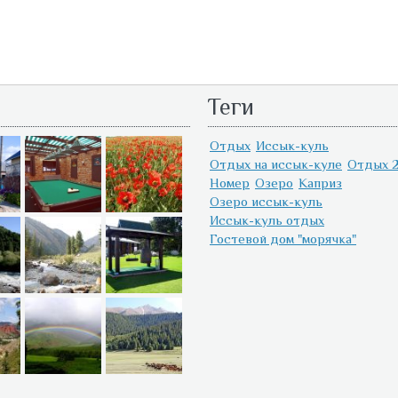
Теги
Отдых
Иссык-куль
Отдых на иссык-куле
Отдых 2
Номер
Озеро
Каприз
Озеро иссык-куль
Иссык-куль отдых
Гостевой дом "морячка"