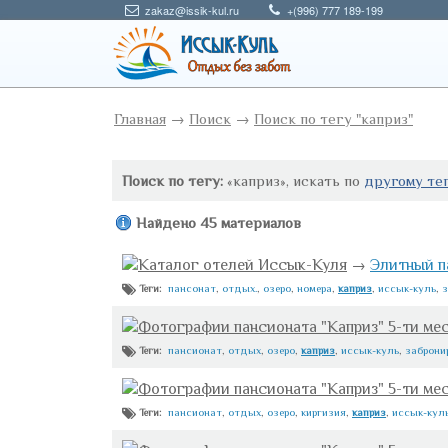
zakaz@issik-kul.ru
+(996) 777 189-199
Главная
→
Поиск
→
Поиск по тегу "каприз"
Поиск по тегу:
«каприз», искать по
другому те
Найдено 45 материалов
Каталог отелей Иссык-Куля
→
Элитный па
пансонат
,
отдых.
,
озеро
,
номера
,
каприз
,
иссык-куль
,
з
Теги:
Фотографии пансионата "Каприз" 5-ти ме
пансионат
,
отдых
,
озеро
,
каприз
,
иссык-куль
,
заброни
Теги:
Фотографии пансионата "Каприз" 5-ти ме
пансионат
,
отдых
,
озеро
,
киргизия
,
каприз
,
иссык-кул
Теги: