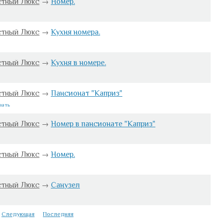
стный Люкс
→
Номер.
стный Люкс
→
Кухня номера.
стный Люкс
→
Кухня в номере.
стный Люкс
→
Пансионат "Каприз"
вать
стный Люкс
→
Номер в пансионате "Каприз"
стный Люкс
→
Номер.
стный Люкс
→
Санузел
Следующая
Последняя