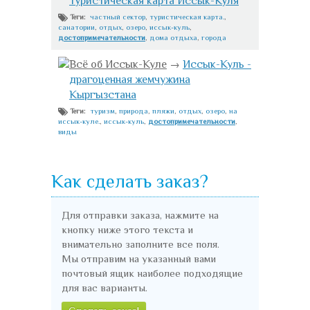
Туристическая карта Иссык-Куля
частный сектор
,
туристическая карта.
,
Теги:
санатории
,
отдых
,
озеро
,
иссык-куль
,
достопримечательности
,
дома отдыха
,
города
Всё об Иссык-Куле
→
Иссык-Куль -
драгоценная жемчужина
Кыргызстана
туризм
,
природа
,
пляжи
,
отдых
,
озеро
,
на
Теги:
иссык-куле.
,
иссык-куль
,
достопримечательности
,
виды
Как сделать заказ?
Для отправки заказа, нажмите на
кнопку ниже этого текста и
внимательно заполните все поля.
Мы отправим на указанный вами
почтовый ящик наиболее подходящие
для вас варианты.