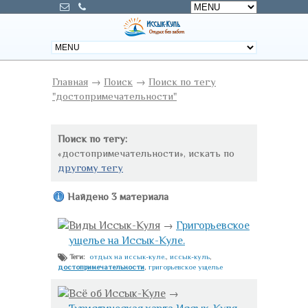
Главная
→
Поиск
→
Поиск по тегу
"достопримечательности"
Поиск по тегу:
«достопримечательности», искать по
другому тегу
Найдено 3 материала
Виды Иссык-Куля
→
Григорьевское
ущелье на Иссык-Куле.
отдых на иссык-куле.
,
иссык-куль
,
Теги:
достопримечательности
,
григорьевское ущелье
Всё об Иссык-Куле
→