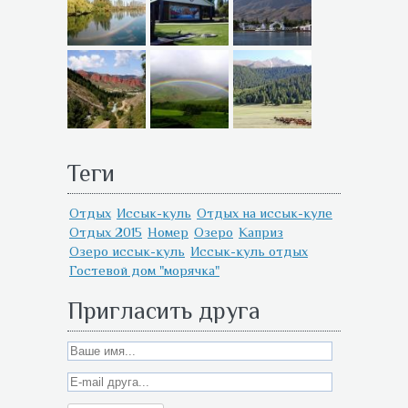
Теги
Отдых
Иссык-куль
Отдых на иссык-куле
Отдых 2015
Номер
Озеро
Каприз
Озеро иссык-куль
Иссык-куль отдых
Гостевой дом "морячка"
Пригласить друга