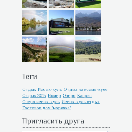
Теги
Отдых
Иссык-куль
Отдых на иссык-куле
Отдых 2015
Номер
Озеро
Каприз
Озеро иссык-куль
Иссык-куль отдых
Гостевой дом "морячка"
Пригласить друга