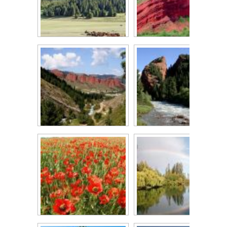
Григорьевское...
Иссык-Куль,...
Скалы...
Скала "Разбитое...