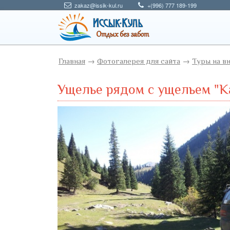
zakaz@issik-kul.ru
+(996) 777 189-199
Главная
→
Фотогалерея для сайта
→
Туры на в
Ущелье рядом с ущельем "К