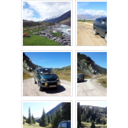
Григорьевское...
Тур в...
Григорьевское...
Поселок Долон....
Каркыра. Киргизия.
Ущелье Каркыра.