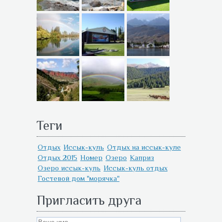
Теги
Отдых
Иссык-куль
Отдых на иссык-куле
Отдых 2015
Номер
Озеро
Каприз
Озеро иссык-куль
Иссык-куль отдых
Гостевой дом "морячка"
Пригласить друга