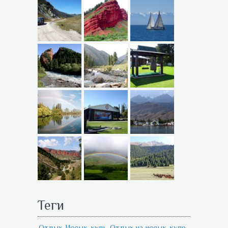
Теги
Отдых
Иссык-куль
Отдых на иссык-куле