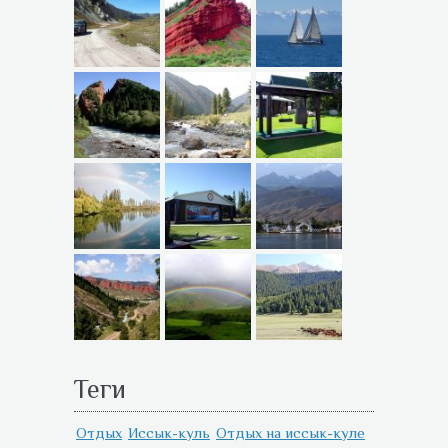
Теги
Отдых
Иссык-куль
Отдых на иссык-куле