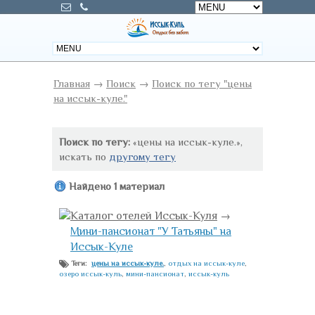
Главная
→
Поиск
→
Поиск по тегу "цены
на иссык-куле."
Поиск по тегу:
«цены на иссык-куле.»,
искать по
другому тегу
Найдено 1 материал
Каталог отелей Иссык-Куля
→
Мини-пансионат "У Татьяны" на
Иссык-Куле
цены на иссык-куле.
,
отдых на иссык-куле
,
Теги:
озеро иссык-куль
,
мини-пансионат
,
иссык-куль