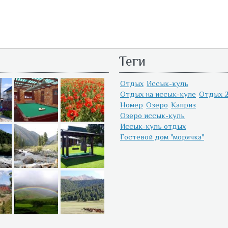
Теги
Отдых
Иссык-куль
Отдых на иссык-куле
Отдых 2
Номер
Озеро
Каприз
Озеро иссык-куль
Иссык-куль отдых
Гостевой дом "морячка"