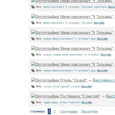
Фотографии Мини пансионат "У Татьяны"
мини пансионат "у татьяны"
,
детский
,
взрослый
,
басс
Теги:
Фотографии Мини пансионат "У Татьяны"
мини пансионат "у татьяны"
,
беседка
,
бассейн
Теги:
Фотографии Мини пансионат "У Татьяны"
номер
,
мини пансионат "у татьяны"
,
вид
,
бассейн
Теги:
Фотографии Мини пансионат "У Татьяны"
отдых
,
номер
,
мини пансионат "у татьяны"
,
бассейн
Теги:
Фотографии Мини пансионат "У Татьяны"
номер
,
мини пансионат "у татьяны"
,
вид
,
бассейн
Теги:
Фотографии Отель "Grand"
→
Бассейн в с
сауна
,
отель "grand"
,
отдых
,
бассейн
Теги:
Фотографии Гостиница "Семетей"
→
Басс
территория.
,
отель "семетей"
,
бассейн
Теги:
Страницы:
1
2
Следующая
Последняя