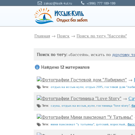
zakaz@issik-kul.ru
+(996) 777 189-199
Главная
→
Поиск
→
Поиск по тегу "бассейн"
Поиск по тегу:
«бассейн», искать по
другому т
Найдено 12 материалов
Фотографии Гостевой дом "Лабиринт"
→
отдых на иссык-куле
,
отдых 2015
,
гостевой дом "лаби
Теги:
Фотографии Гостиница "Love Story"
→
Са
сауна
,
отдых на иссык_куле
,
гостиница "love story"
,
ба
Теги:
Фотографии Мини пансионат "У Татьяны"
мини пансионат "у татьяны"
,
детский
,
взрослый.
,
басс
Теги: