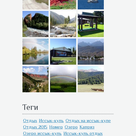
Теги
Отдых
Иссык-куль
Отдых на иссык-куле
Отдых 2015
Номер
Озеро
Каприз
Озеро иссык-куль
Иссык-куль отдых