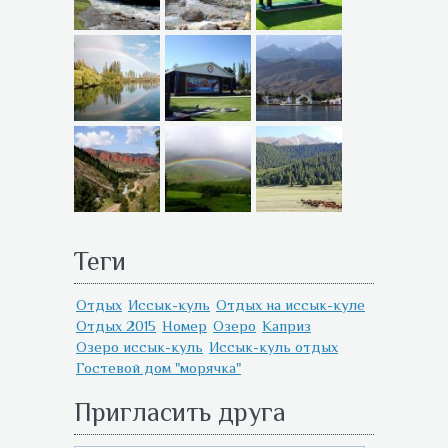
Теги
Отдых
Иссык-куль
Отдых на иссык-куле
Отдых 2015
Номер
Озеро
Каприз
Озеро иссык-куль
Иссык-куль отдых
Гостевой дом "морячка"
Пригласить друга